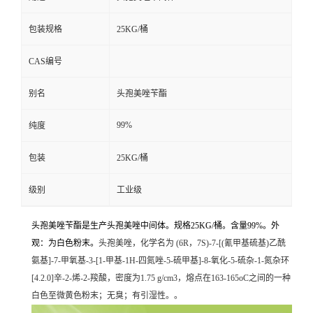
包装规格
25KG/桶
CAS编号
别名
头孢美唑苄酯
99%
纯度
包装
25KG/桶
级别
工业级
头孢美唑苄酯是生产头孢美唑中间体。规格25KG/桶。含量99%。外
观：为白色粉末。
头孢美唑，化学名为 (6R，7S)-7-[(氰甲基硫基)乙酰
氨基]-7-甲氧基-3-[1-甲基-1H-四氮唑-5-硫甲基]-8-氧化-5-硫杂-1-氮杂环
[4.2.0]辛-2-烯-2-羧酸，密度为1.75 g/cm3，熔点在163-165oC之间的一种
白色至微黄色粉末；无臭；有引湿性。。