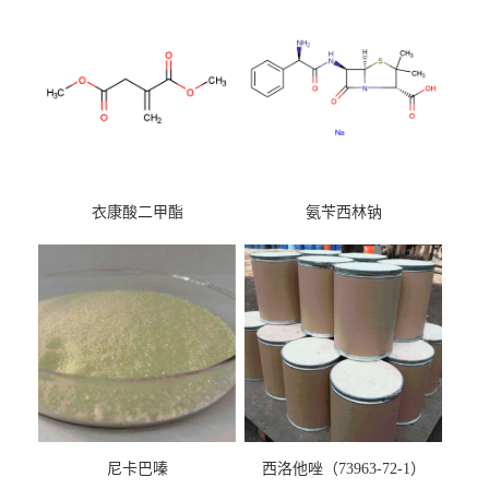
衣康酸二甲酯
氨苄西林钠
尼卡巴嗪
西洛他唑（73963-72-1）