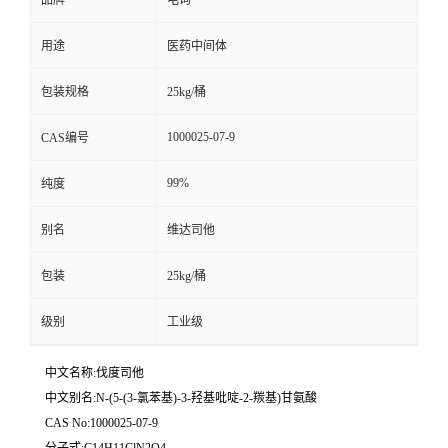
用途
医药中间体
包装规格
25kg/桶
1000025-07-9
CAS编号
99%
纯度
别名
维达司他
包装
25kg/桶
级别
工业级
中文名称:伐度司他
中文别名:N-(5-(3-氯苯基)-3-羟基吡啶-2-羰基)甘氨酸
CAS No:1000025-07-9
分子式:C14H11ClN2O4