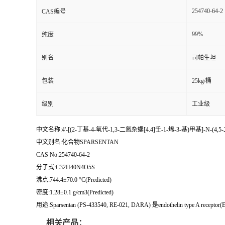
254740-64-2
CAS编号
99%
纯度
别名
司帕生坦
包装
25kg/桶
级别
工业级
中文名称:4'-[(2-丁基-4-氧代-1,3-二氮杂螺[4.4]壬-1-烯-3-基)甲基]-N-(4
中文别名:化合物SPARSENTAN
CAS No:254740-64-2
分子式:C32H40N4O5S
沸点:744.4±70.0 °C(Predicted)
密度:1.28±0.1 g/cm3(Predicted)
用途:Sparsentan (PS-433540, RE-021, DARA) 是endothelin type A recept
相关产品：