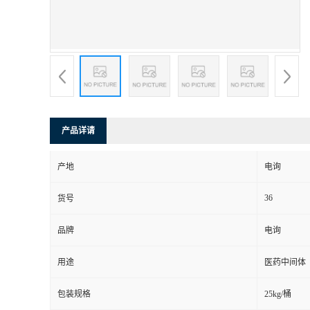
产品详请
产地
电询
36
货号
品牌
电询
用途
医药中间体
包装规格
25kg/桶