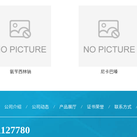
氨苄西林钠
尼卡巴嗪
公司介绍
/
公司动态
/
产品展厅
/
证书荣誉
/
联系方式
1127780