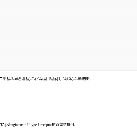
,5-二甲基-3-异恶唑基)-2'-(乙氧基甲基)-[1,1'-联苯]-2-磺酰胺
or(ETA)和angiotensin II type 1 receptor的双重拮抗剂。