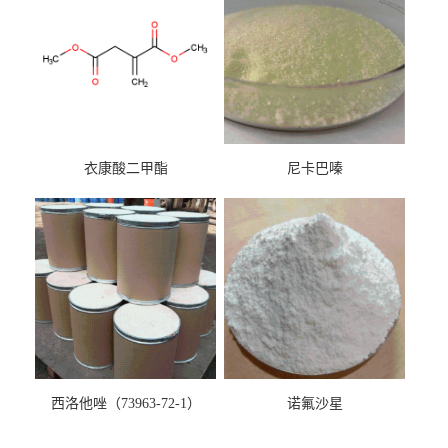
衣康酸二甲酯
尼卡巴嗪
西洛他唑（73963-72-1）
诺氟沙星