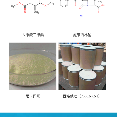
衣康酸二甲酯
氨苄西林钠
尼卡巴嗪
西洛他唑（73963-72-1）