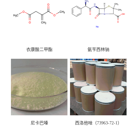
衣康酸二甲酯
氨苄西林钠
尼卡巴嗪
西洛他唑（73963-72-1）