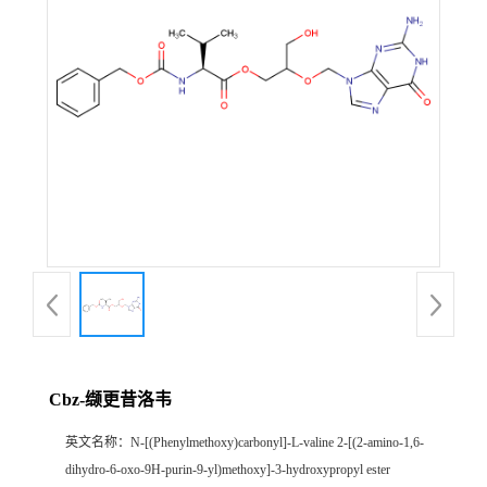
Cbz-缬更昔洛韦
英文名称：
N-[(Phenylmethoxy)carbonyl]-L-valine 2-[(2-amino-1,6-
dihydro-6-oxo-9H-purin-9-yl)methoxy]-3-hydroxypropyl ester