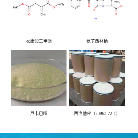
衣康酸二甲酯
氨苄西林钠
尼卡巴嗪
西洛他唑（73963-72-1）