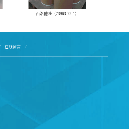
西洛他唑（73963-72-1）
/
在线留言
/