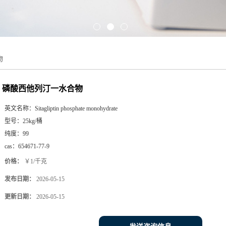
物
磷酸西他列汀一水合物
英文名称：
Sitagliptin phosphate monohydrate
型号：
25kg/桶
纯度：
99
cas：
654671-77-9
价格：
￥1/千克
发布日期：
2026-05-15
更新日期：
2026-05-15