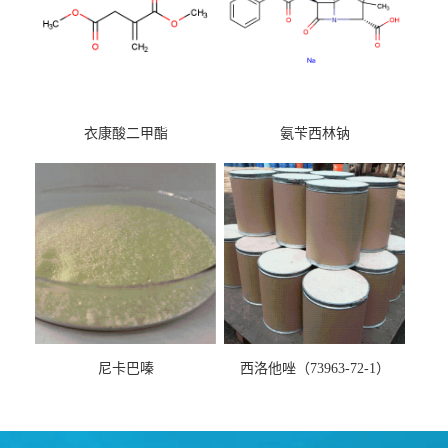
衣康酸二甲酯
氨苄西林钠
尼卡巴嗪
西洛他唑（73963-72-1）