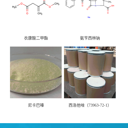
衣康酸二甲酯
氨苄西林钠
尼卡巴嗪
西洛他唑（73963-72-1）