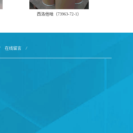
西洛他唑（73963-72-1）
/
在线留言
/