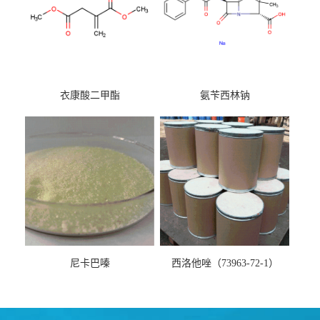
衣康酸二甲酯
氨苄西林钠
尼卡巴嗪
西洛他唑（73963-72-1）