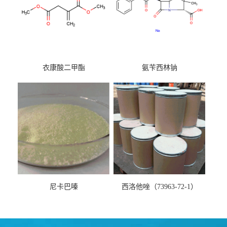
衣康酸二甲酯
氨苄西林钠
尼卡巴嗪
西洛他唑（73963-72-1）