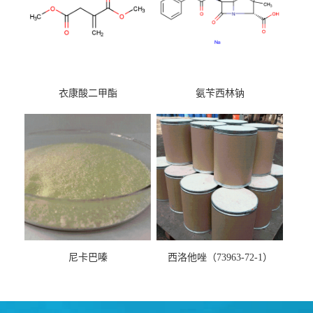
衣康酸二甲酯
氨苄西林钠
尼卡巴嗪
西洛他唑（73963-72-1）