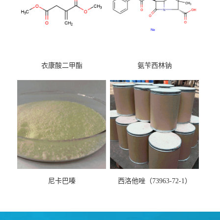
衣康酸二甲酯
氨苄西林钠
尼卡巴嗪
西洛他唑（73963-72-1）