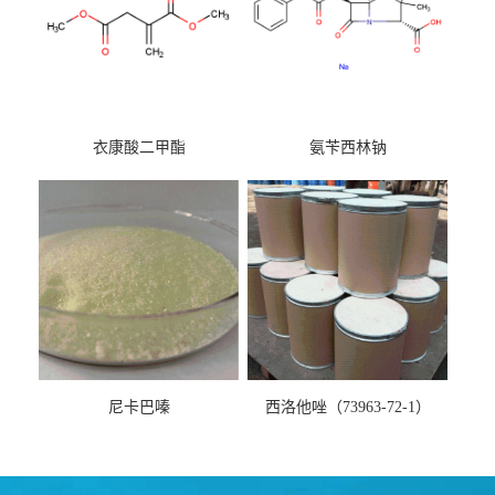
衣康酸二甲酯
氨苄西林钠
尼卡巴嗪
西洛他唑（73963-72-1）