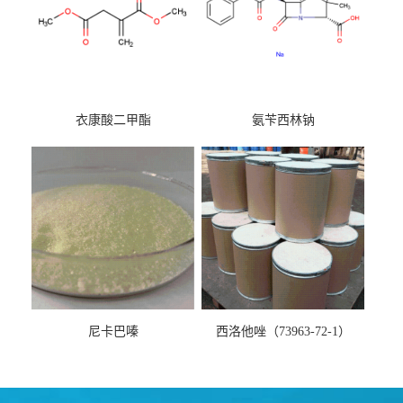
衣康酸二甲酯
氨苄西林钠
尼卡巴嗪
西洛他唑（73963-72-1）