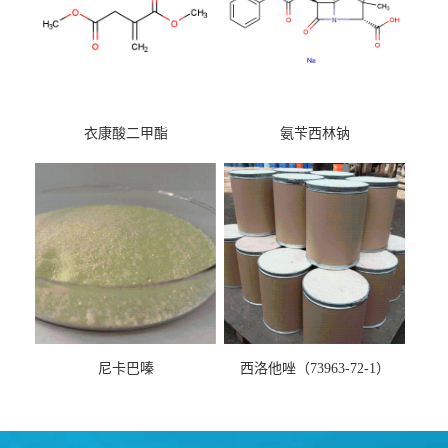
衣康酸二甲酯
氨苄西林钠
尼卡巴嗪
西洛他唑（73963-72-1）