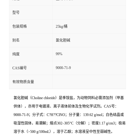
型号
包装规格
25kg/桶
别名
氯化胆碱
99%
纯度
9000-71-9
CAS编号
有效物质含量
氯化胆碱（Choline chloride）是季铵盐，为动物饲料必需添加剂（甲基
供体），亦用于电镀液、离子液体前体及生物化学试剂。CAS号：
9000-71-9；分子式：C?H??ClNO；分子量：139.62 g/mol；白色结晶或
吸湿性固体，易潮解；熔点302–305°C（分解）；密度1.17 g/cm3；极易
溶于水（>500 g/100mL），溶于乙醇；水溶液呈中性至弱碱性。