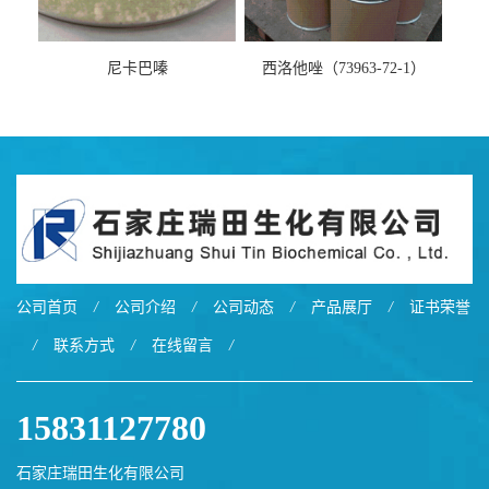
尼卡巴嗪
西洛他唑（73963-72-1）
公司首页
/
公司介绍
/
公司动态
/
产品展厅
/
证书荣誉
/
联系方式
/
在线留言
/
15831127780
石家庄瑞田生化有限公司