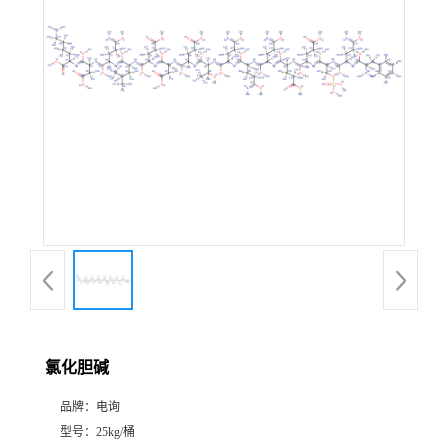
氯化胆碱
品牌：
电询
型号：
25kg/桶