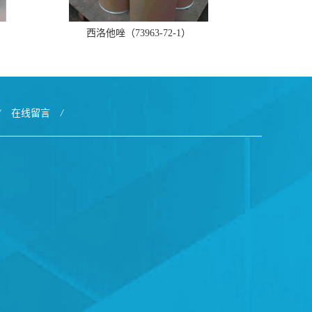
西洛他唑（73963-72-1）
/
在线留言
/