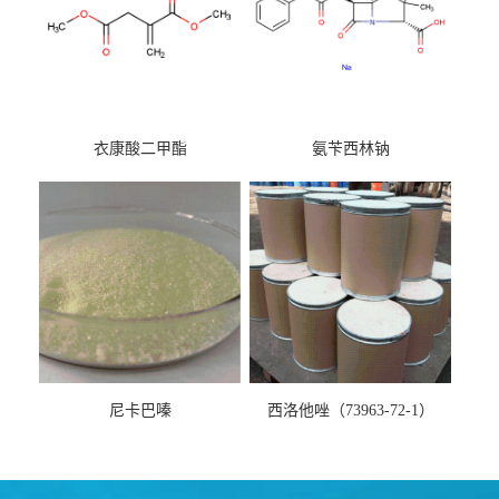
衣康酸二甲酯
氨苄西林钠
尼卡巴嗪
西洛他唑（73963-72-1）