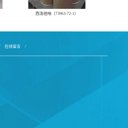
西洛他唑（73963-72-1）
/
在线留言
/