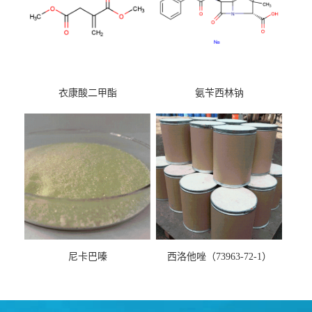
衣康酸二甲酯
氨苄西林钠
尼卡巴嗪
西洛他唑（73963-72-1）