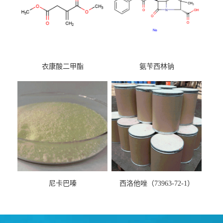
衣康酸二甲酯
氨苄西林钠
尼卡巴嗪
西洛他唑（73963-72-1）