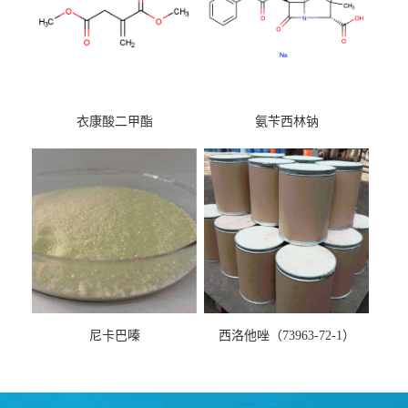
衣康酸二甲酯
氨苄西林钠
尼卡巴嗪
西洛他唑（73963-72-1）