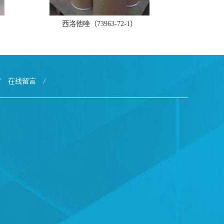
西洛他唑（73963-72-1）
/
在线留言
/