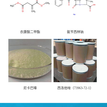
衣康酸二甲酯
氨苄西林钠
尼卡巴嗪
西洛他唑（73963-72-1）