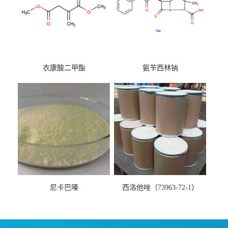
衣康酸二甲酯
氨苄西林钠
尼卡巴嗪
西洛他唑（73963-72-1）