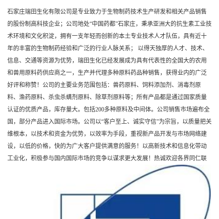
石家庄瑞田生化有限公司是专业致力于生物制药技术生产研发和相关产品销售
的股份制高科技企业；公司地处“中国药都”石家庄，秉承亚洲大的抗生素工业技
术环境和文化积淀，拥有一支年轻而创新的本土专业技术人才队伍，具有近十
年的丰富的生物制药经验和广泛的行业人脉关系； 以得天独厚的人才、技术、
信息、交通等资源为优势，瑞田生化已经发展成为具有代表性的全国大的农用
和兽用原料药供应商之一，生产并代理多种原料药品种销售，获得业内的广泛
好评和称赞！公司的主要业务范围包括：兽药原料、饲料添加剂、消毒剂原
料、渔药原料、杀虫杀螨剂原料、除草剂原料等；所有产品都是通过国家质量
认证的优质产品，库存量大。包括200多种原料及中间体。公司销售市场遍布全
国，部分产品进入国际市场。公司以“客户至上、诚实守信”为宗旨，以质量把关
维根本，以技术和资金为优势，以效率为手段，重视新产品开发与市场网络建
设，以低的价格，快的为广大客户提供满意的服务！以高新技术和信息化带动
工业化，积极参与国内国际市场的竞争以谋求更大发展！热诚欢迎各界同仁联