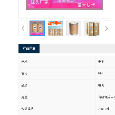
产品详请
产地
电询
614
货号
品牌
电询
用途
有机合成中
包装规格
25KG/桶