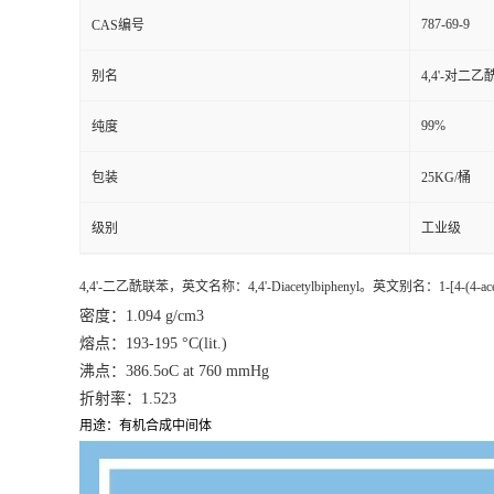
787-69-9
CAS编号
别名
4,4'-对二
99%
纯度
包装
25KG/桶
级别
工业级
4,4'-二乙酰联苯，英文名称：4,4'-Diacetylbiphenyl。英文别名：1-[4-(4-
密度：1.094 g/cm3
熔点：193-195 °C(lit.)
沸点：386.5oC at 760 mmHg
折射率：1.523
用途：有机合成中间体