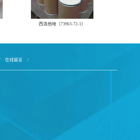
西洛他唑（73963-72-1）
/
在线留言
/