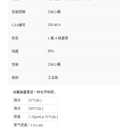
包装规格
25KG/桶
350-46-9
CAS编号
别名
1-氟-4-硝基苯
99%
纯度
包装
25KG/桶
级别
工业级
对氟硝基苯
是一种化学物质，
熔点
21°C(lit.)
沸点
205°C(lit.)
密度
1.33g/mLat 25°C(lit.)
蒸气密度
>1 (vs air)