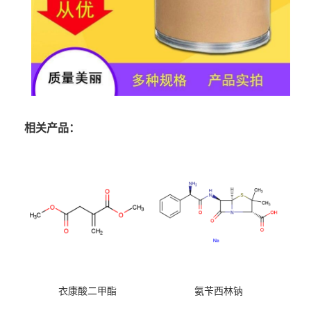
相关产品：
衣康酸二甲酯
氨苄西林钠