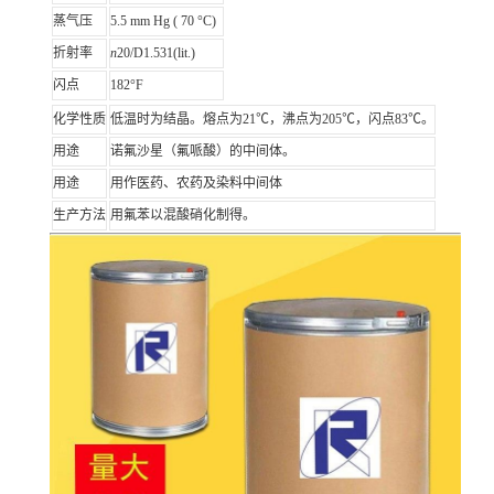
蒸气压
5.5 mm Hg ( 70 °C)
折射率
n
20/D1.531(lit.)
闪点
182°F
化学性质
低温时为结晶。熔点为21℃，沸点为205℃，闪点83℃。
用途
诺氟沙星（氟哌酸）的中间体。
用途
用作医药、农药及染料中间体
生产方法
用氟苯以混酸硝化制得。