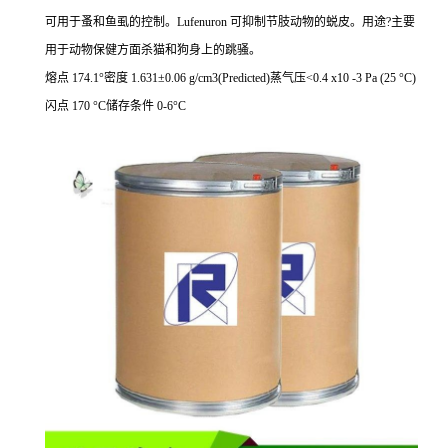
可用于蚤和鱼虱的控制。Lufenuron 可抑制节肢动物的蜕皮。用途?主要
用于动物保健方面杀猫和狗身上的跳骚。
熔点 174.1°密度 1.631±0.06 g/cm3(Predicted)蒸气压<0.4 x10 -3 Pa (25 °C)
闪点 170 °C储存条件 0-6°C