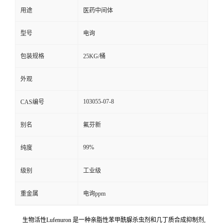
用途
医药中间体
型号
电询
包装规格
25KG/桶
外观
103055-07-8
CAS编号
别名
氟芬新
99%
纯度
级别
工业级
重金属
电询ppm
生物活性Lufenuron 是一种亲脂性苯甲酰脲杀虫剂和几丁质合成抑制剂,