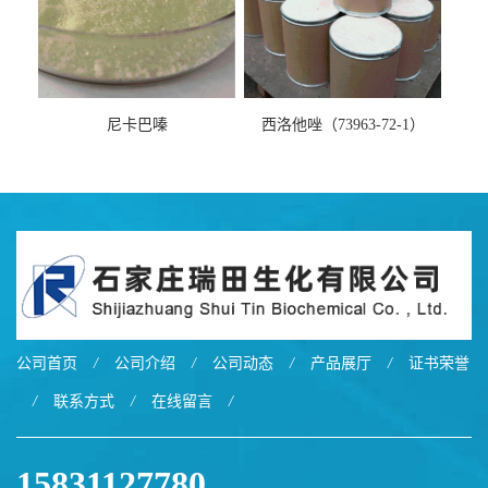
尼卡巴嗪
西洛他唑（73963-72-1）
公司首页
/
公司介绍
/
公司动态
/
产品展厅
/
证书荣誉
/
联系方式
/
在线留言
/
15831127780