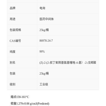
品牌
电询
用途
医药中间体
包装规格
25kg/桶
86978-24-7
CAS编号
99%
纯度
别名
(Z)-2-(2-叔丁氧羰基氨基噻唑-4-基）-2-戊烯酸
包装
25kg/桶
级别
工业级
熔点159-161°C
密度1.279±0.06 g/cm3(Predicted)