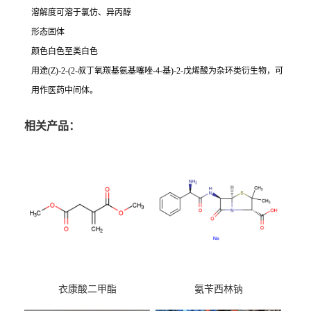
溶解度可溶于氯仿、异丙醇
形态固体
颜色白色至类白色
用途(Z)-2-(2-叔丁氧羰基氨基噻唑-4-基)-2-戊烯酸为杂环类衍生物，可
用作医药中间体。
相关产品：
衣康酸二甲酯
氨苄西林钠