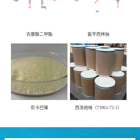
衣康酸二甲酯
氨苄西林钠
尼卡巴嗪
西洛他唑（73963-72-1）