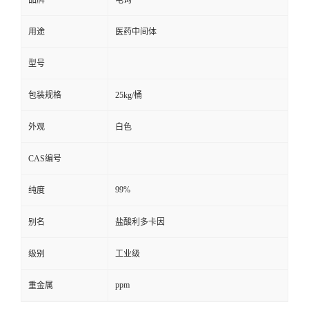
用途
医药中间体
型号
包装规格
25kg/桶
外观
白色
CAS编号
99%
纯度
别名
盐酸利多卡因
级别
工业级
ppm
重金属